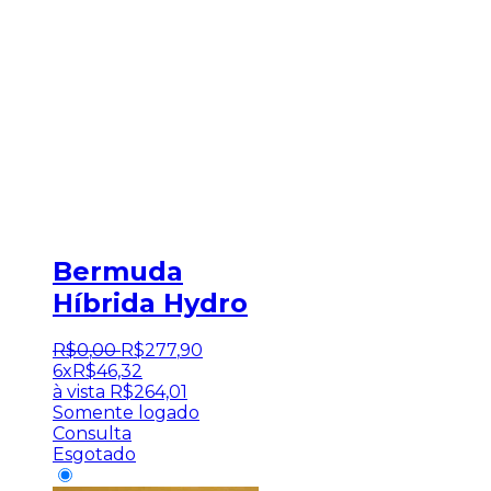
Bermuda
Híbrida Hydro
R$
0
,
00
R$
277
,
90
6x
R$
46,32
à vista
R$
264,01
Somente logado
Consulta
Esgotado