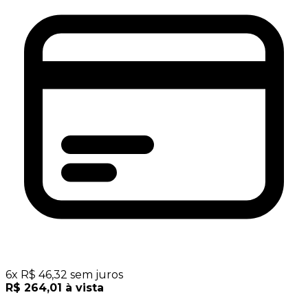
6
x
R$
46,32
sem juros
R$
264,01
à vista