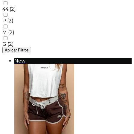
44
(2)
P
(2)
M
(2)
G
(2)
Aplicar Filtros