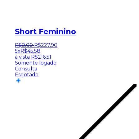
Short Feminino
R$
0
,
00
R$
227
,
90
5x
R$
45,58
à vista
R$
216,51
Somente logado
Consulta
Esgotado