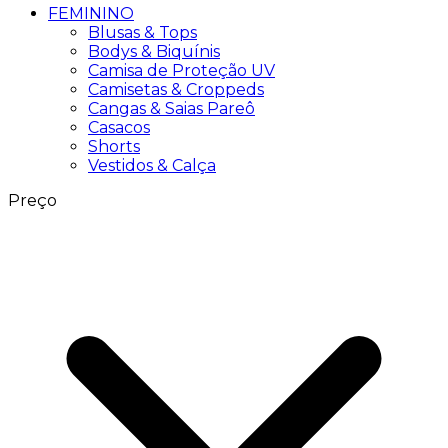
FEMININO
Blusas & Tops
Bodys & Biquínis
Camisa de Proteção UV
Camisetas & Croppeds
Cangas & Saias Pareô
Casacos
Shorts
Vestidos & Calça
Preço