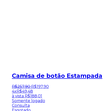
Camisa de botão Estampada
R$
257
,
90
R$
197
,
90
4x
R$
49,48
à vista
R$
188,01
Somente logado
Consulta
Esgotado