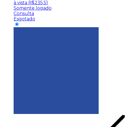
à vista
R$
235,51
Somente logado
Consulta
Esgotado