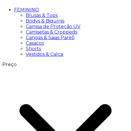
FEMININO
Blusas & Tops
Bodys & Biquínis
Camisa de Proteção UV
Camisetas & Croppeds
Cangas & Saias Pareô
Casacos
Shorts
Vestidos & Calça
Preço