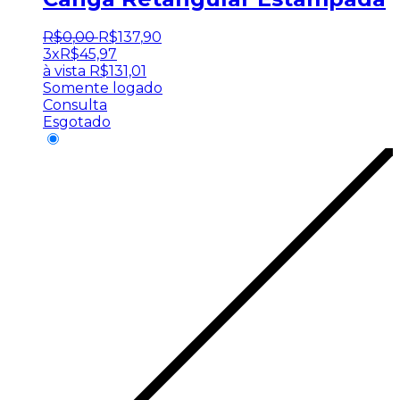
R$
0
,
00
R$
137
,
90
3x
R$
45,97
à vista
R$
131,01
Somente logado
Consulta
Esgotado