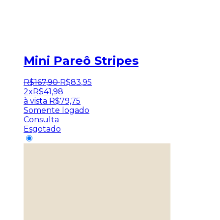
Mini Pareô Stripes
R$
167
,
90
R$
83
,
95
2x
R$
41,98
à vista
R$
79,75
Somente logado
Consulta
Esgotado