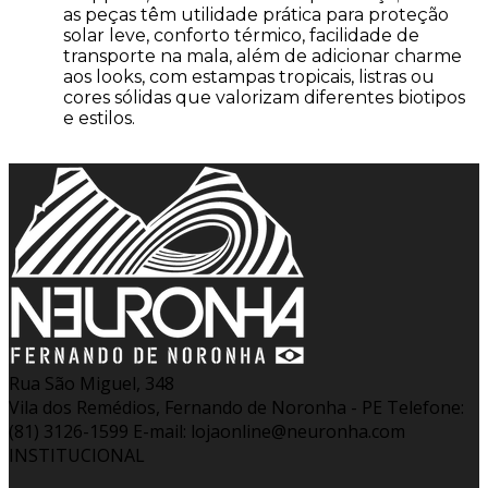
as peças têm utilidade prática para proteção
solar leve, conforto térmico, facilidade de
transporte na mala, além de adicionar charme
aos looks, com estampas tropicais, listras ou
cores sólidas que valorizam diferentes biotipos
e estilos.
Rua São Miguel, 348
Vila dos Remédios, Fernando de Noronha - PE
Telefone:
(81) 3126-1599
E-mail: lojaonline@neuronha.com
INSTITUCIONAL