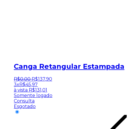
Canga Retangular Estampada
R$
0
,
00
R$
137
,
90
3x
R$
45,97
à vista
R$
131,01
Somente logado
Consulta
Esgotado