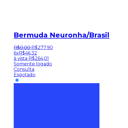
Bermuda Neuronha/Brasil
R$
0
,
00
R$
277
,
90
6x
R$
46,32
à vista
R$
264,01
Somente logado
Consulta
Esgotado