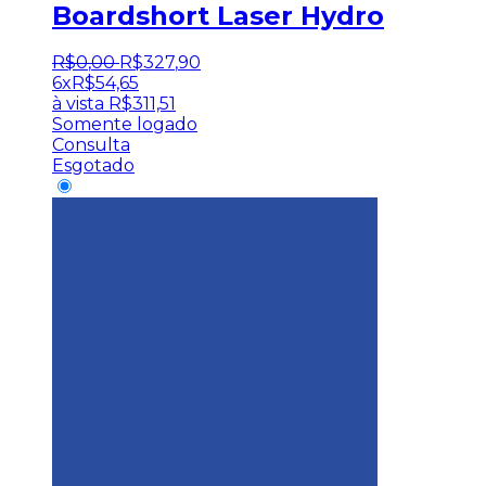
Boardshort Laser Hydro
R$
0
,
00
R$
327
,
90
6x
R$
54,65
à vista
R$
311,51
Somente logado
Consulta
Esgotado