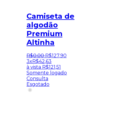
Camiseta de
algodão
Premium
Altinha
R$
0
,
00
R$
127
,
90
3x
R$
42,63
à vista
R$
121,51
Somente logado
Consulta
Esgotado