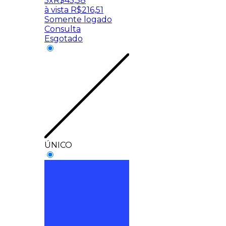
5x
R$
45,58
à vista
R$
216,51
Somente logado
Consulta
Esgotado
ÚNICO