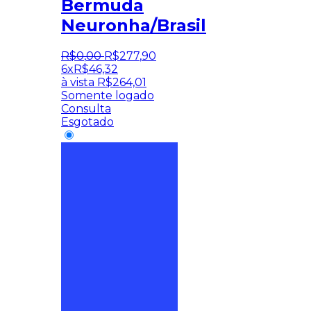
Bermuda
Neuronha/Brasil
R$
0
,
00
R$
277
,
90
6x
R$
46,32
à vista
R$
264,01
Somente logado
Consulta
Esgotado