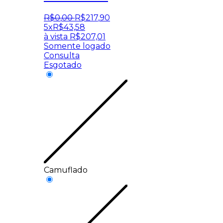
R$
0
,
00
R$
217
,
90
5x
R$
43,58
à vista
R$
207,01
Somente logado
Consulta
Esgotado
Camuflado