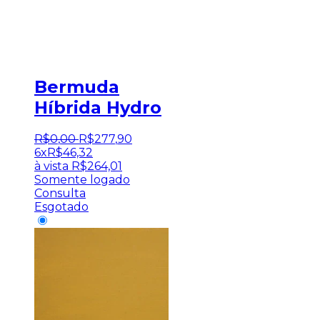
Bermuda
Híbrida Hydro
R$
0
,
00
R$
277
,
90
6x
R$
46,32
à vista
R$
264,01
Somente logado
Consulta
Esgotado