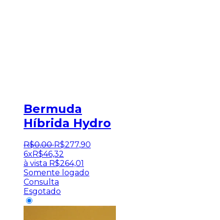
Bermuda
Híbrida Hydro
R$
0
,
00
R$
277
,
90
6x
R$
46,32
à vista
R$
264,01
Somente logado
Consulta
Esgotado