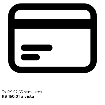
3
x
R$
52,63
sem juros
R$
150,01
à vista