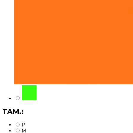
TAM.:
P
M