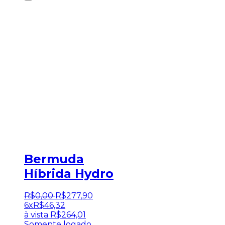
Bermuda
Híbrida Hydro
R$
0
,
00
R$
277
,
90
6x
R$
46,32
à vista
R$
264,01
Somente logado