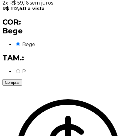
2
x
R$
59,16
sem juros
R$
112,40
à vista
COR:
Bege
Bege
TAM.:
P
Comprar