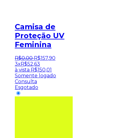
Camisa de
Proteção UV
Feminina
R$
0
,
00
R$
157
,
90
3x
R$
52,63
à vista
R$
150,01
Somente logado
Consulta
Esgotado