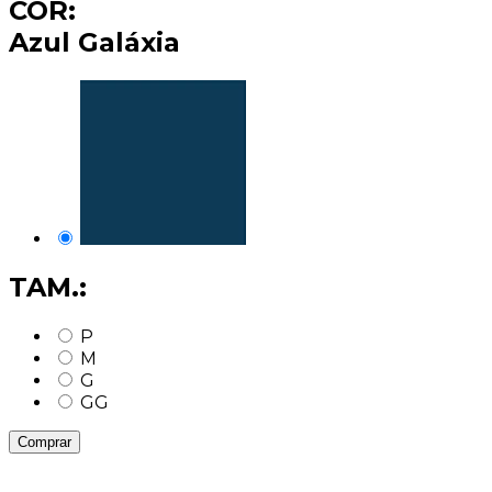
COR:
Azul Galáxia
TAM.:
P
M
G
GG
Comprar