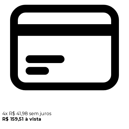
4
x
R$
41,98
sem juros
R$
159,51
à vista